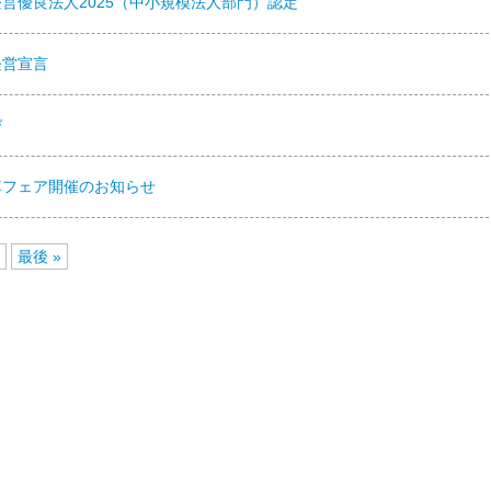
営優良法人2025（中小規模法人部門）認定
経営宣言
び
車フェア開催のお知らせ
最後 »