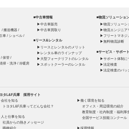
■中古車情報
■物流ソリューショ
▶
中古車販売
▶
物流ソリューシ
ト
/
搬送機器
/
▶
中古車買取り
▶
物流エンジニア
引車
/
ショベル
/
▶
フリートマネジ
■リース&レンタル
▶
無料物流診断
▶
リースとレンタルのメリット
■サービス・サポー
▶
レンタル車のラインナップ
/
保管
/
▶
大型フォークリフトのレンタル
▶
サポート体制に
清掃・洗浄
/
冷暖房
▶
スポットクーラーのレンタル
▶
法定検査
▶
法定検査のバッ
トヨタL&F兵庫 採用サイト
▶会社を知る
▶働く環境を知る
トヨタL&F兵庫ってどんな会社？
オフィス・周辺環境の紹介
教育制度・社内制度・福利厚
▶人と仕事を知る
全国サービス技能コンクール
社員からの熱きメッセージ
職種紹介
▶採用情報