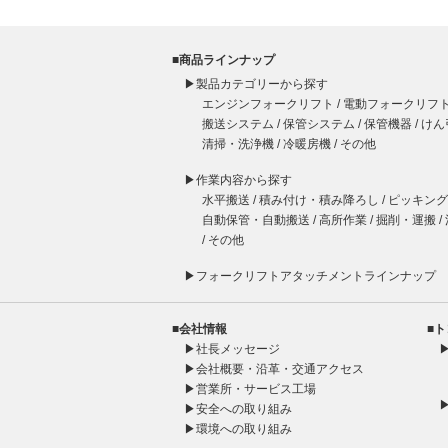
■商品ラインナップ
▶製品カテゴリーから探す
エンジンフォークリフト
/
電動フォークリフ
搬送システム
/
保管システム
/
保管機器
/
けん
清掃・洗浄機
/
冷暖房機
/
その他
▶作業内容から探す
水平搬送
/
積み付け・積み降ろし
/
ピッキング
自動保管・自動搬送
/
高所作業
/
掘削・運搬
/
/
その他
▶
フォークリフト
アタッチメント
ラインナップ
■会社情報
■
▶
社長メッセージ
▶
会社概要・沿革・交通アクセス
▶
営業所・サービス工場
▶
安全への取り組み
▶
環境への取り組み