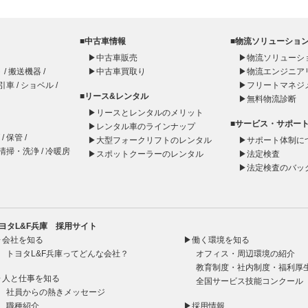
■中古車情報
■物流ソリューショ
▶
中古車販売
▶
物流ソリューシ
ト
/
搬送機器
/
▶
中古車買取り
▶
物流エンジニア
引車
/
ショベル
/
▶
フリートマネジ
■リース&レンタル
▶
無料物流診断
▶
リースとレンタルのメリット
■サービス・サポー
▶
レンタル車のラインナップ
/
保管
/
▶
大型フォークリフトのレンタル
▶
サポート体制に
清掃・洗浄
/
冷暖房
▶
スポットクーラーのレンタル
▶
法定検査
▶
法定検査のバッ
トヨタL&F兵庫 採用サイト
▶会社を知る
▶働く環境を知る
トヨタL&F兵庫ってどんな会社？
オフィス・周辺環境の紹介
教育制度・社内制度・福利厚
▶人と仕事を知る
全国サービス技能コンクール
社員からの熱きメッセージ
職種紹介
▶採用情報