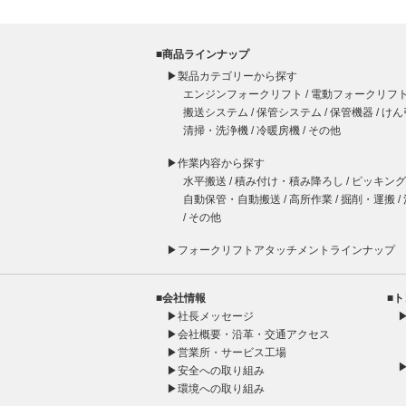
■商品ラインナップ
▶製品カテゴリーから探す
エンジンフォークリフト
/
電動フォークリフ
搬送システム
/
保管システム
/
保管機器
/
けん
清掃・洗浄機
/
冷暖房機
/
その他
▶作業内容から探す
水平搬送
/
積み付け・積み降ろし
/
ピッキング
自動保管・自動搬送
/
高所作業
/
掘削・運搬
/
/
その他
▶
フォークリフト
アタッチメント
ラインナップ
■会社情報
■
▶
社長メッセージ
▶
会社概要・沿革・交通アクセス
▶
営業所・サービス工場
▶
安全への取り組み
▶
環境への取り組み