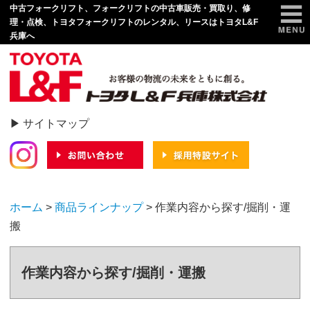
中古フォークリフト、フォークリフトの中古車販売・買取り、修
理・点検、トヨタフォークリフトのレンタル、リースはトヨタL&F
商品ラインナップ
兵庫へ
中古車情報
リース＆レンタル
物流ソリューション
サイトマップ
サービス・サポート
安全道場・技能講習
ホーム
>
商品ラインナップ
> 作業内容から探す/掘削・運
会社情報
搬
作業内容から探す/掘削・運搬