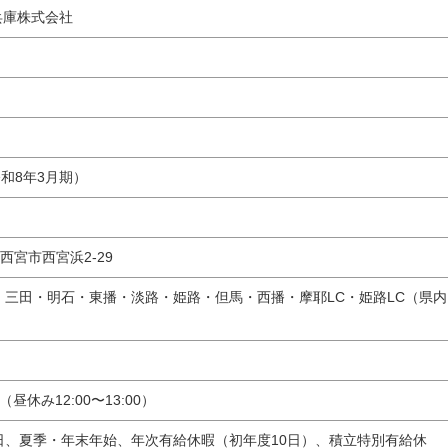
兵庫株式会社
月
令和8年3月期）
4 西宮市西宮浜2-29
・三田・明石・東播・淡路・姫路・但馬・西播・摩耶LC・姫路LC（県内
25（昼休み12:00〜13:00）
日、夏季・年末年始、年次有給休暇（初年度10日）、積立特別有給休