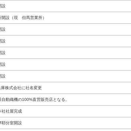
開設
所開設（現 但馬営業所）
開設
開設
開設
開設
開設
兵庫株式会社に社名変更
自動織機の100%直営販売店となる。
本社社屋完成
摩耶分室開設