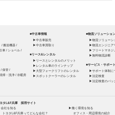
■中古車情報
■物流ソリューショ
▶
中古車販売
▶
物流ソリューシ
ト
/
搬送機器
/
▶
中古車買取り
▶
物流エンジニア
引車
/
ショベル
/
▶
フリートマネジ
■リース&レンタル
▶
無料物流診断
▶
リースとレンタルのメリット
■サービス・サポー
▶
レンタル車のラインナップ
/
保管
/
▶
大型フォークリフトのレンタル
▶
サポート体制に
清掃・洗浄
/
冷暖房
▶
スポットクーラーのレンタル
▶
法定検査
▶
法定検査のバッ
トヨタL&F兵庫 採用サイト
▶会社を知る
▶働く環境を知る
トヨタL&F兵庫ってどんな会社？
オフィス・周辺環境の紹介