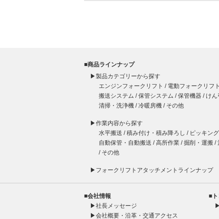
■商品ラインナップ
▶製品カテゴリーから探す
エンジンフォークリフト
/
電動フォークリフ
搬送システム
/
保管システム
/
保管機器
/
けん
清掃・洗浄機
/
冷暖房機
/
その他
▶作業内容から探す
水平搬送
/
積み付け・積み降ろし
/
ピッキング
自動保管・自動搬送
/
高所作業
/
掘削・運搬
/
/
その他
▶
フォークリフト
アタッチメント
ラインナップ
■会社情報
■
▶
社長メッセージ
▶
会社概要・沿革・交通アクセス