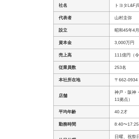
社名
トヨタL&F
代表者
山村圭弥
設立
昭和45年4
資本金
3,000万円
売上高
111億円（
従業員数
253名
本社所在地
〒662-093
神戸・阪神
店舗
11拠点）
平均年齢
40.2才
勤務時間
8:40〜17:
日曜、祝祭