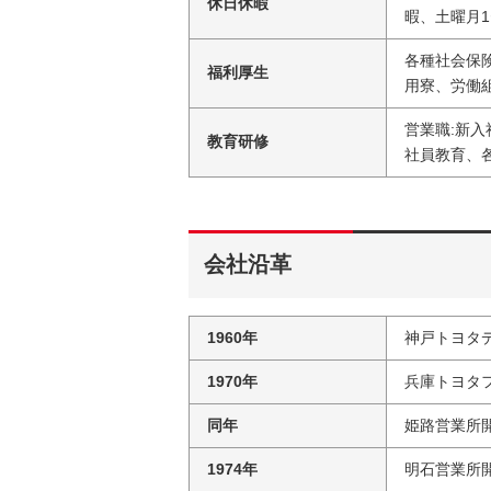
休日休暇
暇、土曜月1
各種社会保
福利厚生
用寮、労働
営業職:新
教育研修
社員教育、
会社沿革
1960年
神戸トヨタ
1970年
兵庫トヨタ
同年
姫路営業所
1974年
明石営業所